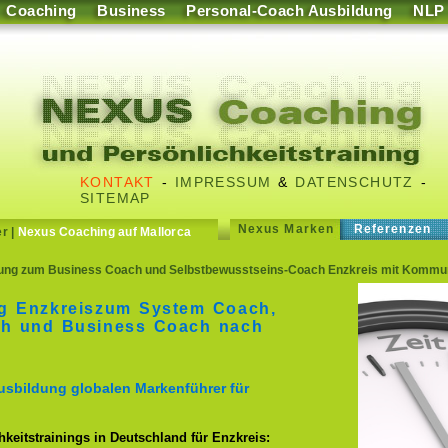
Coaching
Business
Personal-Coach Ausbildung
NLP
KONTAKT
-
IMPRESSUM
&
DATENSCHUTZ
-
SITEMAP
Nexus Marken
Referenzen
er
|
Nexus Coaching auf Mallorca
ng zum Business Coach und Selbstbewusstseins-Coach Enzkreis mit Kommuni
g Enzkreiszum System Coach,
ch und Business Coach nach
usbildung globalen Markenführer für
keitstrainings in Deutschland für Enzkreis: