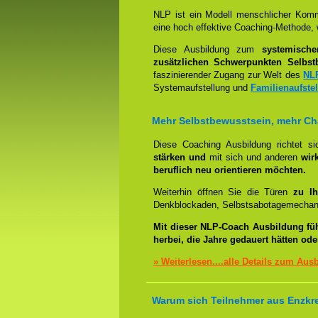
NLP ist ein Modell menschlicher Komm
eine hoch effektive Coaching-Methode, 
Diese Ausbildung zum
systemisch
zusätzlichen Schwerpunkten Selbst
faszinierender Zugang zur Welt des
NL
Systemaufstellung und
Familienaufste
Mehr Selbstbewusstsein, mehr C
Diese Coaching Ausbildung richtet s
stärken und
mit sich und anderen
wir
beruflich neu orientieren möchten.
Weiterhin öffnen Sie die Türen
zu Ih
Denkblockaden, Selbstsabotagemechani
Mit dieser NLP-Coach Ausbildung fü
herbei, die Jahre gedauert hätten od
» Weiterlesen....alle Details zum Aus
Warum sich Teilnehmer aus Enzkrei