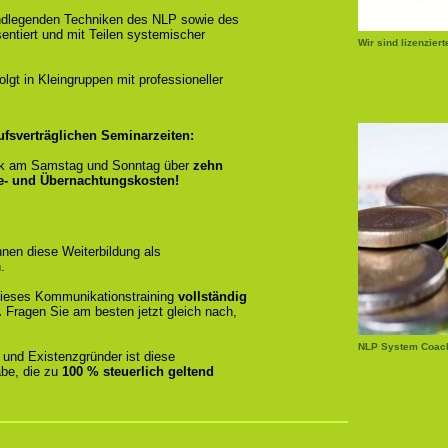
ndlegenden Techniken des NLP sowie des
entiert und mit Teilen systemischer
Wir sind lizenzier
gt in Kleingruppen mit professioneller
ufsverträglichen Seminarzeiten:
k am Samstag und Sonntag über
zehn
se- und Übernachtungskosten!
nen diese Weiterbildung als
.
r dieses Kommunikationstraining
vollständig
.
Fragen Sie am besten jetzt gleich nach,
NLP System Coach
 und Existenzgründer ist diese
be, die zu
100 % steuerlich geltend