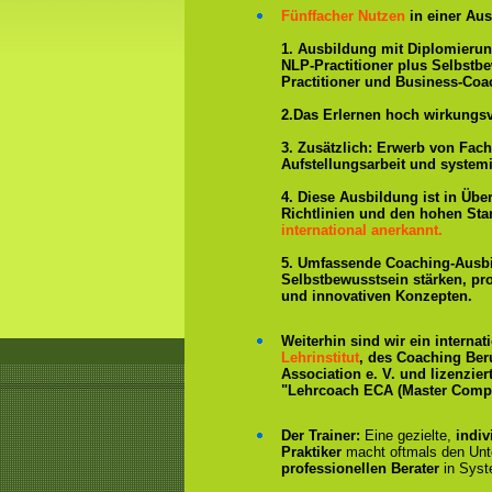
Fünffacher Nutzen
in einer Aus
1. Ausbildung mit Diplomieru
NLP-Practitioner plus Selbstb
Practitioner und Business-Coa
2.Das Erlernen hoch wirkungs
3. Zusätzlich: Erwerb von Fac
Aufstellungsarbeit und system
4. Diese Ausbildung ist in Übe
Richtlinien und den hohen St
international anerkannt.
5. Umfassende Coaching-Ausb
Selbstbewusstsein stärken, p
und innovativen Konzepten.
Weiterhin sind wir ein interna
Lehrinstitut
, des Coaching Ber
Association e. V. und lizenzier
"Lehrcoach ECA (Master Compe
Der Trainer:
Eine gezielte,
indiv
Praktiker
macht oftmals den Un
professionellen Berater
in Syst