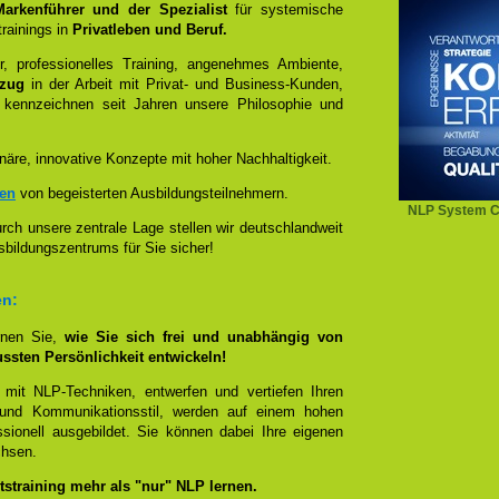
 Markenführer und der Spezialist
für systemische
rainings in
Privatleben und Beruf.
, professionelles Training, angenehmes Ambiente,
ezug
in der Arbeit mit Privat- und Business-Kunden,
 kennzeichnen seit Jahren unsere Philosophie und
näre, innovative Konzepte mit hoher Nachhaltigkeit.
zen
von begeisterten Ausbildungsteilnehmern.
NLP System C
ch unsere zentrale Lage stellen wir deutschlandweit
sbildungszentrums für Sie sicher!
en:
rnen Sie,
wie Sie sich frei und unabhängig von
ussten Persönlichkeit entwickeln!
 mit NLP-Techniken, entwerfen und vertiefen Ihren
- und Kommunikationsstil, werden auf einem hohen
sionell ausgebildet. Sie können dabei Ihre eigenen
chsen.
straining mehr als "nur" NLP lernen.