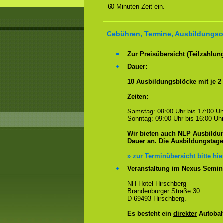
60 Minuten Zeit ein.
Gebühren, Termine, Ausbildungsor
Zur Preisübersicht (Teilzahlun
Dauer:
10 Ausbildungsblöcke mit je 2
Zeiten:
Samstag: 09:00 Uhr bis 17:00 Uh
Sonntag: 09:00 Uhr bis 16:00 Uhr
Wir bieten auch NLP Ausbildun
Dauer an. Die Ausbildungstag
»
zur Terminübersicht bitte hie
Veranstaltung im Nexus Semin
NH-Hotel Hirschberg
Brandenburger Straße 30
D-69493 Hirschberg.
Es besteht ein
direkter
Autobah