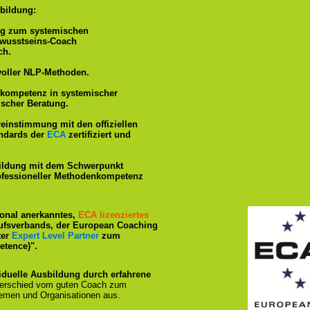
bildung:
ng zum systemischen
ewusstseins-Coach
ch.
voller NLP-Methoden.
hkompetenz in systemischer
ischer Beratung.
reinstimmung mit den offiziellen
andards der
ECA
zertifiziert und
ildung mit dem Schwerpunkt
rofessioneller Methodenkompetenz
tional anerkanntes,
ECA lizenziertes
ufsverbands, der European Coaching
ter
Expert Level Partner
zum
tence)".
iduelle Ausbildung durch erfahrene
terschied vom guten Coach zum
emen und Organisationen aus.