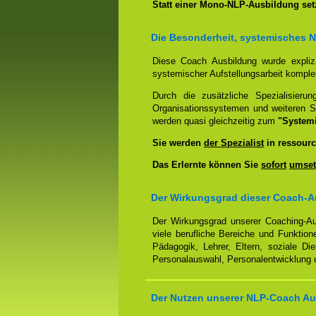
Statt einer Mono-NLP-Ausbildung se
Die Besonderheit, systemisches 
Diese Coach Ausbildung wurde expliz
systemischer Aufstellungsarbeit kompl
Durch die zusätzliche Spezialisierun
Organisationssystemen und weiteren S
werden quasi gleichzeitig zum
"System
Sie werden
der Spezialist
in ressourc
Das Erlernte können Sie
sofort
umset
Der Wirkungsgrad dieser Coach-Au
Der Wirkungsgrad unserer Coaching-Au
viele berufliche Bereiche und Funktion
Pädagogik, Lehrer, Eltern, soziale Di
Personalauswahl, Personalentwicklung u
Der Nutzen unserer NLP-Coach Aus