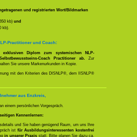
getragenen und registrierten Wort/Bildmarken
850 kb)
und
 kb).
LP-Practitioner und Coach:
em
exklusiven Diplom zum systemischen NLP-
Selbstbewusstseins-Coach Practitioner ab.
Zur
rhalten Sie unsere Markenurkunden in Kopie.
timmung mit den Kriterien des DISNLP®, dem IISNLP®
lnehmer aus Enzkreis,
 an einem persönlichen Vorgespräch.
seitigen Kennenlernen:
ngsdetails und Sie haben genügend Raum, um uns Ihre
spräch ist
für Ausbildungsinteressenten kostenfrei
ung
in unserer Praxis
statt. Bitte planen Sie dazu ca.