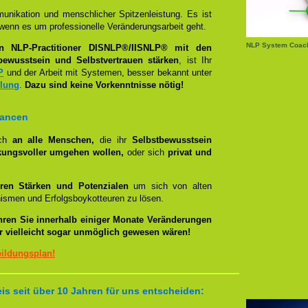
unikation und menschlicher Spitzenleistung. Es ist
wenn es um professionelle Veränderungsarbeit geht.
NLP System Coach
en NLP-Practitioner DISNLP®/IISNLP® mit den
bewusstsein und Selbstvertrauen stärken
, ist Ihr
P
und der Arbeit mit Systemen, besser bekannt unter
llung
.
Dazu sind keine Vorkenntnisse nötig!
hancen
ich
an alle Menschen,
die ihr
Selbstbewusstsein
kungsvoller umgehen wollen,
oder sich
privat und
ren Stärken und Potenzialen
um sich von alten
smen und Erfolgsboykotteuren zu lösen.
hren Sie innerhalb einiger Monate Veränderungen
er vielleicht sogar unmöglich gewesen wären!
bildungsplan!
s seit über 10 Jahren für uns entscheiden: