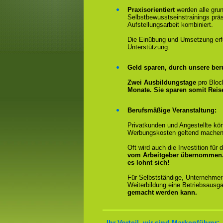
Praxisorientiert
werden alle gru
Selbstbewusstseinstrainings präs
Aufstellungsarbeit kombiniert.
Die Einübung und Umsetzung erfol
Unterstützung.
Geld sparen, durch unsere ber
Zwei Ausbildungstage
pro Bloc
Monate. Sie sparen somit Rei
Berufsmäßige Veranstaltung:
Privatkunden und Angestellte kön
Werbungskosten geltend machen
Oft wird auch die Investition fü
vom Arbeitgeber übernommen
es lohnt sich!
Für Selbstständige, Unternehmer
Weiterbildung eine Betriebsausga
gemacht werden kann.
Ihr Vorteil, wir sind Markenführer: