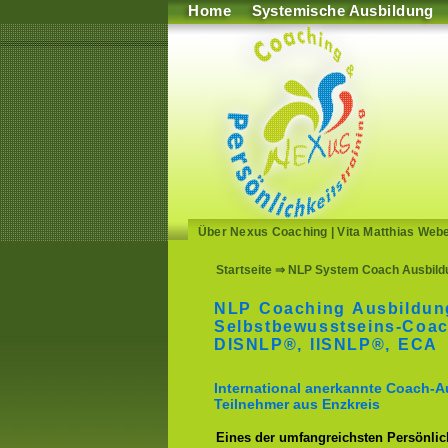
Home
Systemische Ausbildung
Über Nexus Coaching
|
Vita Matthias Web
Startseite
⇒ NLP System Coach Ausbildu
NLP Coaching Ausbildun
Selbstbewusstseins-Coa
DISNLP®, IISNLP®, ECA
International anerkannte Coach-A
Teilnehmer aus Enzkreis
Eines der umfangreichsten Persönlich