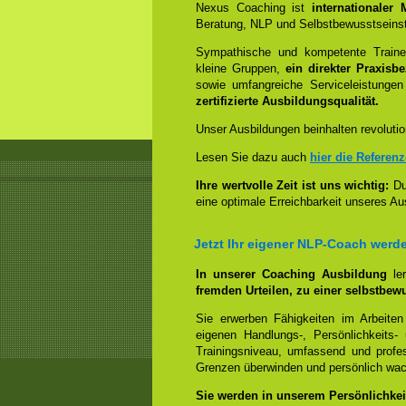
Nexus Coaching ist
internationaler
Beratung, NLP und Selbstbewusstseinst
Sympathische und kompetente Trainer
kleine Gruppen,
ein direkter Praxisb
sowie umfangreiche Serviceleistungen
zertifizierte Ausbildungsqualität.
Unser Ausbildungen beinhalten revolutio
Lesen Sie dazu auch
hier die Referen
Ihre wertvolle Zeit ist uns wichtig:
Dur
eine optimale Erreichbarkeit unseres Au
Jetzt Ihr eigener NLP-Coach werd
In unserer Coaching Ausbildung
le
fremden Urteilen, zu einer selbstbew
Sie erwerben Fähigkeiten im Arbeiten
eigenen Handlungs-, Persönlichkeits
Trainingsniveau, umfassend und profes
Grenzen überwinden und persönlich wa
Sie werden in unserem Persönlichkeit