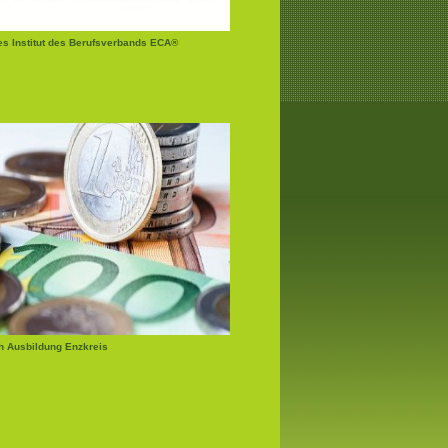
tes Institut des Berufsverbands ECA®
 Ausbildung Enzkreis