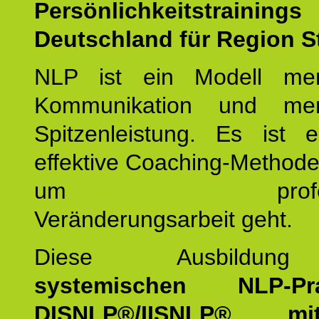
Persönlichkeitstrain
Deutschland für Region St
NLP ist ein Modell men
Kommunikation und mens
Spitzenleistung. Es ist 
effektive Coaching-Method
um professio
Veränderungsarbeit geht.
Diese Ausbildu
systemischen NLP-Prac
DISNLP®/IISNLP® m