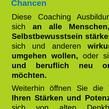
Chancen
Diese Coaching Ausbildun
sich
an alle Menschen
Selbstbewusstsein stärk
sich und anderen
wirku
umgehen wollen,
oder s
und beruflich neu ori
möchten.
Weiterhin öffnen Sie di
Ihren Stärken und Potenz
sich von alten Denkbl