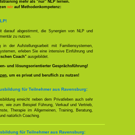
straining mehr als "nur" NLP lernen.
tzen
wir
auf Methodenkompetenz:
NLP!
it darauf abgestimmt, die Synergien von NLP und
ementär zu nutzen.
g in der Aufstellungsarbeit mit Familiensystemen,
ystemen, erleben Sie eine intensive Einführung und
ischen Coach"
ausgebildet.
en- und lösungsorientierter Gesprächsführung!
zen
, um es privat und beruflich zu nutzen!
usbildung für Teilnehmer aus Ravensburg:
sbildung erreicht neben dem Privatleben auch sehr
en, wie zum Beispiel Führung, Verkauf und Vertrieb,
enste, Therapie im Allgemeinen, Training, Beratung,
nd natürlich Coaching.
sbildung für Teilnehmer aus Ravensburg: