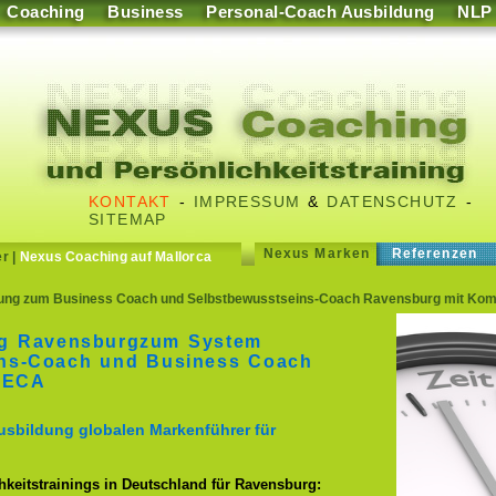
Coaching
Business
Personal-Coach Ausbildung
NLP
KONTAKT
-
IMPRESSUM
&
DATENSCHUTZ
-
SITEMAP
Nexus Marken
Referenzen
er
|
Nexus Coaching auf Mallorca
ng zum Business Coach und Selbstbewusstseins-Coach Ravensburg mit Komm
ng Ravensburgzum System
ins-Coach und Business Coach
 ECA
usbildung globalen Markenführer für
keitstrainings in Deutschland für Ravensburg: