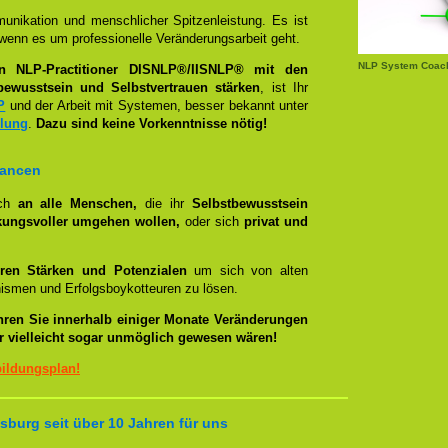
unikation und menschlicher Spitzenleistung. Es ist
wenn es um professionelle Veränderungsarbeit geht.
NLP System Coac
en NLP-Practitioner DISNLP®/IISNLP® mit den
bewusstsein und Selbstvertrauen stärken
, ist Ihr
P
und der Arbeit mit Systemen, besser bekannt unter
llung
.
Dazu sind keine Vorkenntnisse nötig!
hancen
ich
an alle Menschen,
die ihr
Selbstbewusstsein
kungsvoller umgehen wollen,
oder sich
privat und
ren Stärken und Potenzialen
um sich von alten
smen und Erfolgsboykotteuren zu lösen.
hren Sie innerhalb einiger Monate Veränderungen
er vielleicht sogar unmöglich gewesen wären!
bildungsplan!
burg seit über 10 Jahren für uns