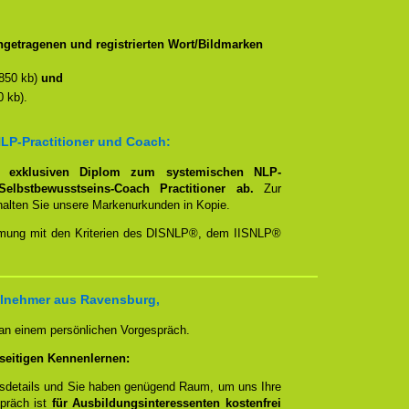
getragenen und registrierten Wort/Bildmarken
850 kb)
und
 kb).
LP-Practitioner und Coach:
em
exklusiven Diplom zum systemischen NLP-
Selbstbewusstseins-Coach Practitioner ab.
Zur
rhalten Sie unsere Markenurkunden in Kopie.
timmung mit den Kriterien des DISNLP®, dem IISNLP®
ilnehmer aus Ravensburg,
 an einem persönlichen Vorgespräch.
seitigen Kennenlernen:
ngsdetails und Sie haben genügend Raum, um uns Ihre
spräch ist
für Ausbildungsinteressenten kostenfrei