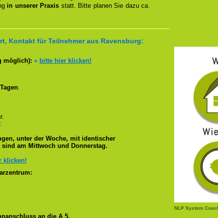
ung
in unserer Praxis
statt. Bitte planen Sie dazu ca.
t, Kontakt für Teilnehmer aus Ravensburg:
g möglich):
»
bitte hier klicken!
 Tagen
.
r.
.
gen, unter der Woche, mit identischer
e sind am Mittwoch und Donnerstag.
r klicken!
arzentrum:
NLP System Coac
nanschluss an die A 5.