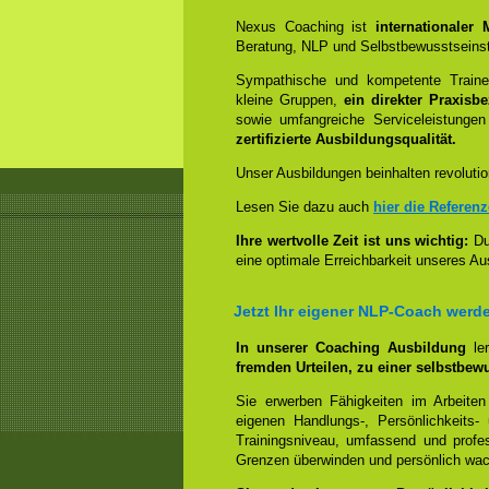
Nexus Coaching ist
internationaler
Beratung, NLP und Selbstbewusstseinst
Sympathische und kompetente Trainer
kleine Gruppen,
ein direkter Praxisb
sowie umfangreiche Serviceleistungen
zertifizierte Ausbildungsqualität.
Unser Ausbildungen beinhalten revolutio
Lesen Sie dazu auch
hier die Referen
Ihre wertvolle Zeit ist uns wichtig:
Dur
eine optimale Erreichbarkeit unseres Au
Jetzt Ihr eigener NLP-Coach werd
In unserer Coaching Ausbildung
le
fremden Urteilen, zu einer selbstbew
Sie erwerben Fähigkeiten im Arbeiten
eigenen Handlungs-, Persönlichkeits
Trainingsniveau, umfassend und profes
Grenzen überwinden und persönlich wa