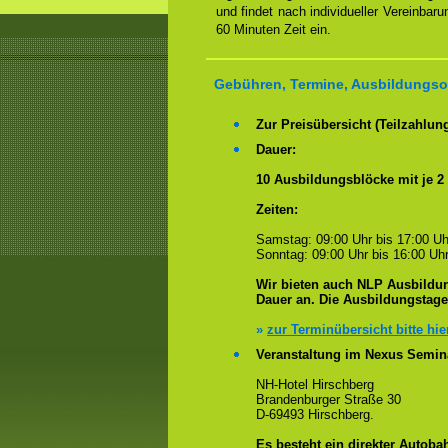
und findet nach individueller Vereinbar
60 Minuten Zeit ein.
Gebühren, Termine, Ausbildungsor
Zur Preisübersicht (Teilzahlun
Dauer:
10 Ausbildungsblöcke mit je 2
Zeiten:
Samstag: 09:00 Uhr bis 17:00 Uh
Sonntag: 09:00 Uhr bis 16:00 Uhr
Wir bieten auch NLP Ausbildun
Dauer an. Die Ausbildungstag
»
zur Terminübersicht bitte hie
Veranstaltung im Nexus Semin
NH-Hotel Hirschberg
Brandenburger Straße 30
D-69493 Hirschberg.
Es besteht ein
direkter
Autobah