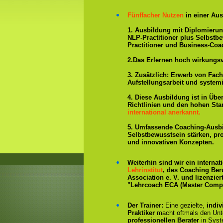
Fünffacher Nutzen
in einer Aus
1. Ausbildung mit Diplomieru
NLP-Practitioner plus Selbstb
Practitioner und Business-Coa
2.Das Erlernen hoch wirkungs
3. Zusätzlich: Erwerb von Fac
Aufstellungsarbeit und system
4. Diese Ausbildung ist in Übe
Richtlinien und den hohen St
international anerkannt.
5. Umfassende Coaching-Ausb
Selbstbewusstsein stärken, p
und innovativen Konzepten.
Weiterhin sind wir ein interna
Lehrinstitut
, des Coaching Ber
Association e. V. und lizenzier
"Lehrcoach ECA (Master Compe
Der Trainer:
Eine gezielte,
indiv
Praktiker
macht oftmals den Un
professionellen Berater
in Syst