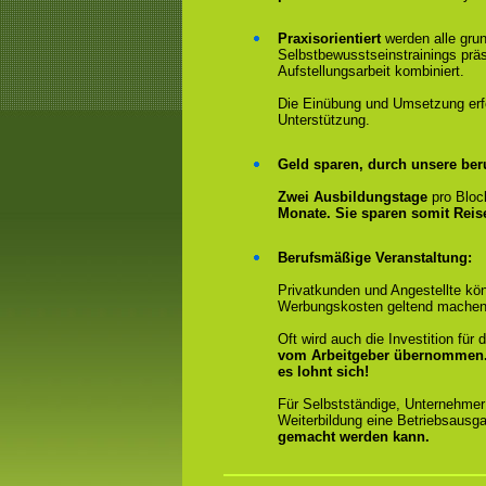
Praxisorientiert
werden alle gru
Selbstbewusstseinstrainings präs
Aufstellungsarbeit kombiniert.
Die Einübung und Umsetzung erfol
Unterstützung.
Geld sparen, durch unsere ber
Zwei Ausbildungstage
pro Bloc
Monate. Sie sparen somit Rei
Berufsmäßige Veranstaltung:
Privatkunden und Angestellte kön
Werbungskosten geltend machen
Oft wird auch die Investition fü
vom Arbeitgeber übernommen
es lohnt sich!
Für Selbstständige, Unternehmer
Weiterbildung eine Betriebsausga
gemacht werden kann.