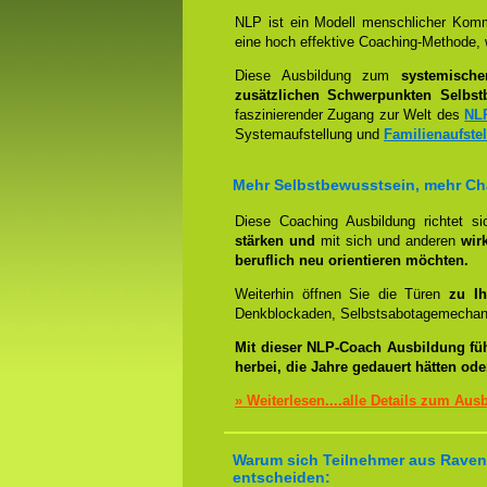
NLP ist ein Modell menschlicher Komm
eine hoch effektive Coaching-Methode, 
Diese Ausbildung zum
systemisch
zusätzlichen Schwerpunkten Selbst
faszinierender Zugang zur Welt des
NL
Systemaufstellung und
Familienaufste
Mehr Selbstbewusstsein, mehr C
Diese Coaching Ausbildung richtet s
stärken und
mit sich und anderen
wir
beruflich neu orientieren möchten.
Weiterhin öffnen Sie die Türen
zu Ih
Denkblockaden, Selbstsabotagemechani
Mit dieser NLP-Coach Ausbildung fü
herbei, die Jahre gedauert hätten od
» Weiterlesen....alle Details zum Aus
Warum sich Teilnehmer aus Ravens
entscheiden: