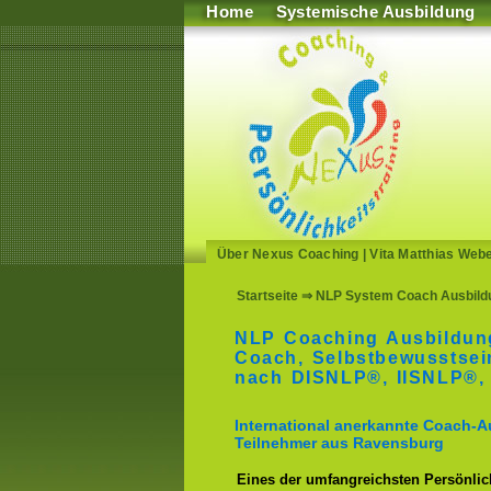
Home
Systemische Ausbildung
Über Nexus Coaching
|
Vita Matthias Web
Startseite
⇒ NLP System Coach Ausbildu
NLP Coaching Ausbildu
Coach, Selbstbewusstse
nach DISNLP®, IISNLP®,
International anerkannte Coach-A
Teilnehmer aus Ravensburg
Eines der umfangreichsten Persönlich