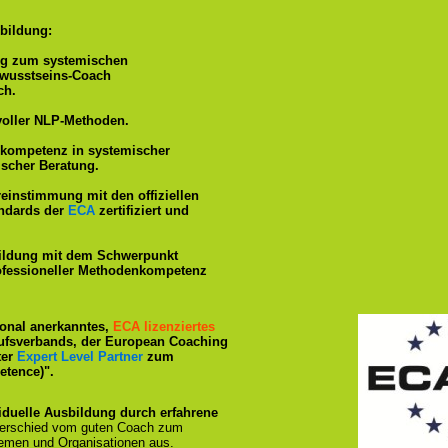
bildung:
ng zum systemischen
ewusstseins-Coach
ch.
voller NLP-Methoden.
hkompetenz in systemischer
ischer Beratung.
reinstimmung mit den offiziellen
andards der
ECA
zertifiziert und
ildung mit dem Schwerpunkt
rofessioneller Methodenkompetenz
tional anerkanntes,
ECA lizenziertes
ufsverbands, der European Coaching
ter
Expert Level Partner
zum
tence)".
iduelle Ausbildung durch erfahrene
terschied vom guten Coach zum
emen und Organisationen aus.