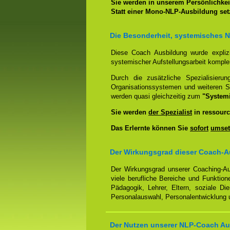
Sie werden in unserem Persönlichkeit
Statt einer Mono-NLP-Ausbildung se
Die Besonderheit, systemisches 
Diese Coach Ausbildung wurde expliz
systemischer Aufstellungsarbeit kompl
Durch die zusätzliche Spezialisierun
Organisationssystemen und weiteren S
werden quasi gleichzeitig zum
"System
Sie werden
der Spezialist
in ressourc
Das Erlernte können Sie
sofort
umset
Der Wirkungsgrad dieser Coach-A
Der Wirkungsgrad unserer Coaching-Au
viele berufliche Bereiche und Funktion
Pädagogik, Lehrer, Eltern, soziale Di
Personalauswahl, Personalentwicklung u
Der Nutzen unserer NLP-Coach Au