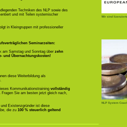
ndlegenden Techniken des NLP sowie des
entiert und mit Teilen systemischer
Wir sind lizenzier
gt in Kleingruppen mit professioneller
ufsverträglichen Seminarzeiten:
k am Samstag und Sonntag über
zehn
se- und Übernachtungskosten!
nen diese Weiterbildung als
.
r dieses Kommunikationstraining
vollständig
.
Fragen Sie am besten jetzt gleich nach,
NLP System Coac
 und Existenzgründer ist diese
be, die zu
100 % steuerlich geltend