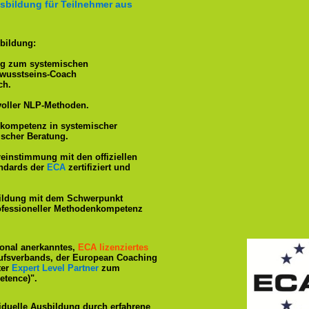
sbildung für Teilnehmer aus
bildung:
ng zum systemischen
ewusstseins-Coach
ch.
voller NLP-Methoden.
hkompetenz in systemischer
ischer Beratung.
reinstimmung mit den offiziellen
andards der
ECA
zertifiziert und
ildung mit dem Schwerpunkt
rofessioneller Methodenkompetenz
tional anerkanntes,
ECA lizenziertes
ufsverbands, der European Coaching
ter
Expert Level Partner
zum
tence)".
iduelle Ausbildung durch erfahrene