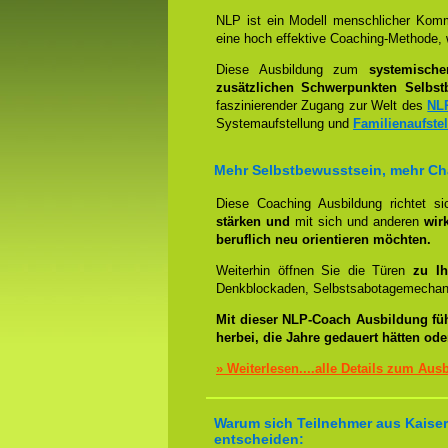
NLP ist ein Modell menschlicher Komm
eine hoch effektive Coaching-Methode, 
Diese Ausbildung zum
systemisch
zusätzlichen Schwerpunkten Selbst
faszinierender Zugang zur Welt des
NL
Systemaufstellung und
Familienaufste
Mehr Selbstbewusstsein, mehr C
Diese Coaching Ausbildung richtet s
stärken und
mit sich und anderen
wir
beruflich neu orientieren möchten.
Weiterhin öffnen Sie die Türen
zu Ih
Denkblockaden, Selbstsabotagemechani
Mit dieser NLP-Coach Ausbildung fü
herbei, die Jahre gedauert hätten od
» Weiterlesen....alle Details zum Aus
Warum sich Teilnehmer aus Kaisers
entscheiden: