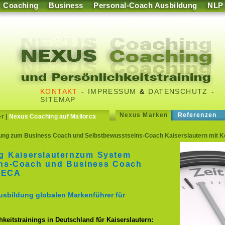
Coaching
Business
Personal-Coach Ausbildung
NLP
KONTAKT
-
IMPRESSUM
&
DATENSCHUTZ
-
SITEMAP
Nexus Marken
Referenzen
er
|
Nexus Coaching auf Mallorca
ng zum Business Coach und Selbstbewusstseins-Coach Kaiserslautern mit Ko
g Kaiserslauternzum System
ins-Coach und Business Coach
 ECA
usbildung globalen Markenführer für
keitstrainings in Deutschland für Kaiserslautern: