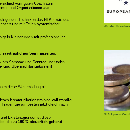
terschied vom guten Coach zum
emen und Organisationen aus.
ndlegenden Techniken des NLP sowie des
entiert und mit Teilen systemischer
Wir sind lizenzier
gt in Kleingruppen mit professioneller
ufsverträglichen Seminarzeiten:
k am Samstag und Sonntag über
zehn
se- und Übernachtungskosten!
nen diese Weiterbildung als
.
r dieses Kommunikationstraining
vollständig
.
Fragen Sie am besten jetzt gleich nach,
NLP System Coach
 und Existenzgründer ist diese
be, die zu
100 % steuerlich geltend