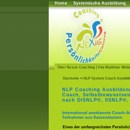
Home
Systemische Ausbildung
Über Nexus Coaching
|
Vita Matthias Web
Startseite
⇒ NLP System Coach Ausbildu
NLP Coaching Ausbildun
Coach, Selbstbewusstse
nach DISNLP®, IISNLP®,
International anerkannte Coach-A
Teilnehmer aus Kaiserslautern
Eines der umfangreichsten Persönlich