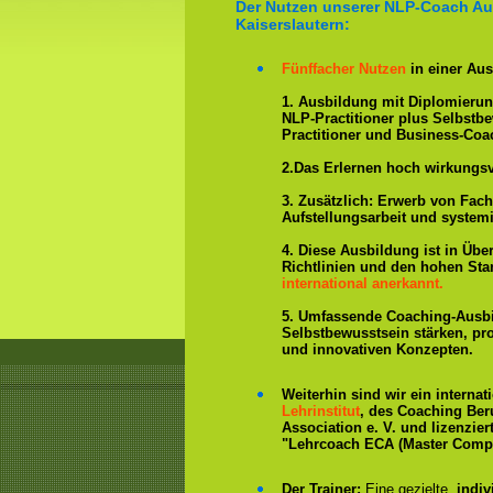
Der Nutzen unserer NLP-Coach Au
Kaiserslautern:
Fünffacher Nutzen
in einer Aus
1. Ausbildung mit Diplomieru
NLP-Practitioner plus Selbstb
Practitioner und Business-Coa
2.Das Erlernen hoch wirkungs
3. Zusätzlich: Erwerb von Fac
Aufstellungsarbeit und system
4. Diese Ausbildung ist in Übe
Richtlinien und den hohen St
international anerkannt.
5. Umfassende Coaching-Ausb
Selbstbewusstsein stärken, p
und innovativen Konzepten.
Weiterhin sind wir ein interna
Lehrinstitut
, des Coaching Ber
Association e. V. und lizenzier
"Lehrcoach ECA (Master Compe
Der Trainer:
Eine gezielte,
indiv