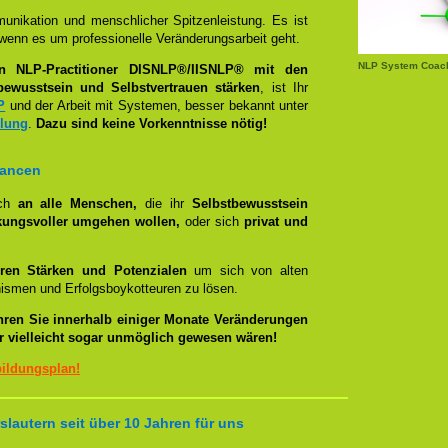
unikation und menschlicher Spitzenleistung. Es ist
wenn es um professionelle Veränderungsarbeit geht.
NLP System Coach
en NLP-Practitioner DISNLP®/IISNLP® mit den
bewusstsein und Selbstvertrauen stärken
, ist Ihr
P
und der Arbeit mit Systemen, besser bekannt unter
llung
.
Dazu sind keine Vorkenntnisse nötig!
hancen
ich
an alle Menschen,
die ihr
Selbstbewusstsein
kungsvoller umgehen wollen,
oder sich
privat und
ren Stärken und Potenzialen
um sich von alten
smen und Erfolgsboykotteuren zu lösen.
hren Sie innerhalb einiger Monate Veränderungen
er vielleicht sogar unmöglich gewesen wären!
bildungsplan!
lautern seit über 10 Jahren für uns