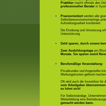
Praktiker
macht oftmals den Un
professionellen Berater
in Syst
Praxisorientiert
werden alle gru
Selbstbewusstseinstrainings präs
Aufstellungsarbeit kombiniert.
Die Einübung und Umsetzung erfol
Unterstützung.
Geld sparen, durch unsere ber
Zwei Ausbildungstage
pro Bloc
Monate. Sie sparen somit Rei
Berufsmäßige Veranstaltung:
Privatkunden und Angestellte kön
Werbungskosten geltend machen
Oft wird auch die Investition fü
vom Arbeitgeber übernommen
es lohnt sich!
Für Selbstständige, Unternehmer
Weiterbildung eine Betriebsausga
gemacht werden kann.