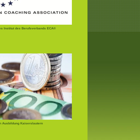
tes Institut des Berufsverbands ECA®
 Ausbildung Kaiserslautern