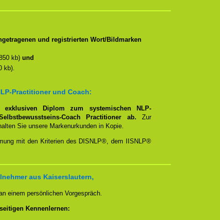
getragenen und registrierten Wort/Bildmarken
850 kb)
und
 kb).
LP-Practitioner und Coach:
em
exklusiven Diplom zum systemischen NLP-
Selbstbewusstseins-Coach Practitioner ab.
Zur
rhalten Sie unsere Markenurkunden in Kopie.
timmung mit den Kriterien des DISNLP®, dem IISNLP®
lnehmer aus Kaiserslautern,
 an einem persönlichen Vorgespräch.
seitigen Kennenlernen: