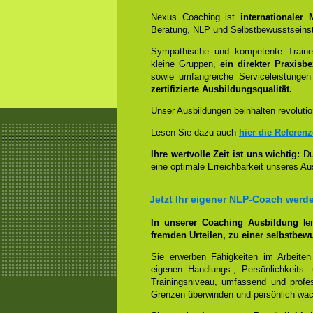
Nexus Coaching ist
internationaler
Beratung, NLP und Selbstbewusstseinst
Sympathische und kompetente Trainer
kleine Gruppen,
ein direkter Praxisb
sowie umfangreiche Serviceleistungen
zertifizierte Ausbildungsqualität.
Unser Ausbildungen beinhalten revolutio
Lesen Sie dazu auch
hier die Referen
Ihre wertvolle Zeit ist uns wichtig:
Dur
eine optimale Erreichbarkeit unseres Au
Jetzt Ihr eigener NLP-Coach werd
In unserer Coaching Ausbildung
le
fremden Urteilen, zu einer selbstbew
Sie erwerben Fähigkeiten im Arbeiten
eigenen Handlungs-, Persönlichkeits
Trainingsniveau, umfassend und profes
Grenzen überwinden und persönlich wa