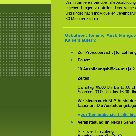
Wir informieren Sie über alle Ausbildu
eigenen Fragen zu stellen. Das Vorge
und findet nach individueller Vereinbar
60 Minuten Zeit ein.
Gebühren, Termine, Ausbildungsor
Kaiserslautern:
Zur Preisübersicht (Teilzahlun
Dauer:
10 Ausbildungsblöcke mit je 2
Zeiten:
Samstag: 09:00 Uhr bis 17:00 Uh
Sonntag: 09:00 Uhr bis 16:00 Uhr
Wir bieten auch NLP Ausbildun
Dauer an. Die Ausbildungstag
»
zur Terminübersicht bitte hie
Veranstaltung im Nexus Semin
NH-Hotel Hirschberg
Brandenburger Straße 30