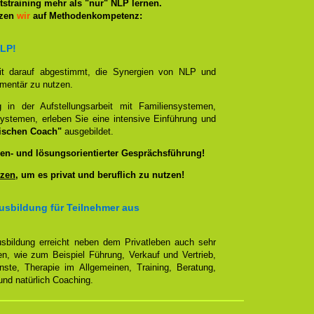
straining mehr als "nur" NLP lernen.
tzen
wir
auf Methodenkompetenz:
NLP!
it darauf abgestimmt, die Synergien von NLP und
ementär zu nutzen.
g in der Aufstellungsarbeit mit Familiensystemen,
ystemen, erleben Sie eine intensive Einführung und
ischen Coach"
ausgebildet.
en- und lösungsorientierter Gesprächsführung!
zen
, um es privat und beruflich zu nutzen!
usbildung für Teilnehmer aus
sbildung erreicht neben dem Privatleben auch sehr
en, wie zum Beispiel Führung, Verkauf und Vertrieb,
enste, Therapie im Allgemeinen, Training, Beratung,
nd natürlich Coaching.