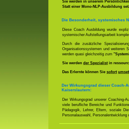
Sie werden in unserem Persönlichkeit
Statt einer Mono-NLP-Ausbildung se
Die Besonderheit, systemisches 
Diese Coach Ausbildung wurde expliz
systemischer Aufstellungsarbeit kompl
Durch die zusätzliche Spezialisierun
Organisationssystemen und weiteren S
werden quasi gleichzeitig zum
"System
Sie werden
der Spezialist
in ressourc
Das Erlernte können Sie
sofort
umset
Der Wirkungsgrad dieser Coach-A
Kaiserslautern:
Der Wirkungsgrad unserer Coaching-Au
viele berufliche Bereiche und Funktion
Pädagogik, Lehrer, Eltern, soziale Di
Personalauswahl, Personalentwicklung u