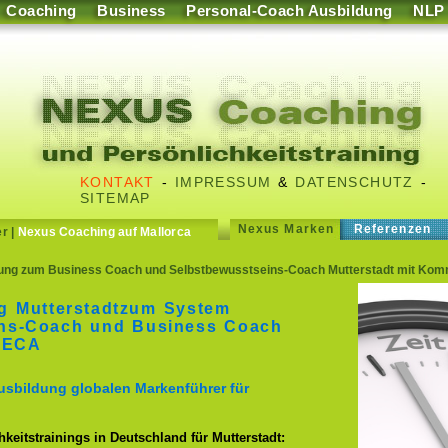
Coaching
Business
Personal-Coach Ausbildung
NLP
KONTAKT
-
IMPRESSUM
&
DATENSCHUTZ
-
SITEMAP
Nexus Marken
Referenzen
er
|
Nexus Coaching auf Mallorca
ng zum Business Coach und Selbstbewusstseins-Coach Mutterstadt mit Kommu
g Mutterstadtzum System
ins-Coach und Business Coach
 ECA
usbildung globalen Markenführer für
keitstrainings in Deutschland für Mutterstadt: