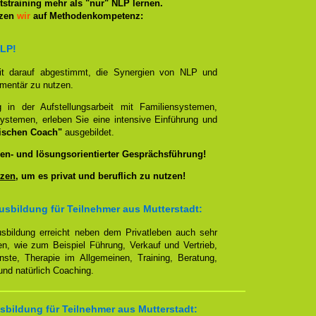
straining mehr als "nur" NLP lernen.
tzen
wir
auf Methodenkompetenz:
NLP!
it darauf abgestimmt, die Synergien von NLP und
ementär zu nutzen.
g in der Aufstellungsarbeit mit Familiensystemen,
ystemen, erleben Sie eine intensive Einführung und
ischen Coach"
ausgebildet.
en- und lösungsorientierter Gesprächsführung!
zen
, um es privat und beruflich zu nutzen!
sbildung für Teilnehmer aus Mutterstadt:
sbildung erreicht neben dem Privatleben auch sehr
en, wie zum Beispiel Führung, Verkauf und Vertrieb,
enste, Therapie im Allgemeinen, Training, Beratung,
nd natürlich Coaching.
bildung für Teilnehmer aus Mutterstadt: