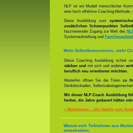
NLP ist ein Modell menschlicher Komm
eine hoch effektive Coaching-Methode, 
Diese Ausbildung zum
systemisch
zusätzlichen Schwerpunkten Selbst
faszinierender Zugang zur Welt des
NL
Systemaufstellung und
Familienaufste
Mehr Selbstbewusstsein, mehr C
Diese Coaching Ausbildung richtet s
stärken und
mit sich und anderen
wir
beruflich neu orientieren möchten.
Weiterhin öffnen Sie die Türen
zu Ih
Denkblockaden, Selbstsabotagemechani
Mit dieser NLP-Coach Ausbildung fü
herbei, die Jahre gedauert hätten od
» Weiterlesen....alle Details zum Aus
Warum sich Teilnehmer aus Mutters
entscheiden: