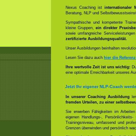
Nexus Coaching ist
internationaler
Beratung, NLP und Selbstbewusstseinst
Sympathische und kompetente Trainer
kleine Gruppen,
ein direkter Praxisb
sowie umfangreiche Serviceleistungen
zertifizierte Ausbildungsqualität.
Unser Ausbildungen beinhalten revolutio
Lesen Sie dazu auch
hier die Referen
Ihre wertvolle Zeit ist uns wichtig:
Dur
eine optimale Erreichbarkeit unseres Au
Jetzt Ihr eigener NLP-Coach werd
In unserer Coaching Ausbildung
le
fremden Urteilen, zu einer selbstbew
Sie erwerben Fähigkeiten im Arbeiten
eigenen Handlungs-, Persönlichkeits
Trainingsniveau, umfassend und profes
Grenzen überwinden und persönlich wa