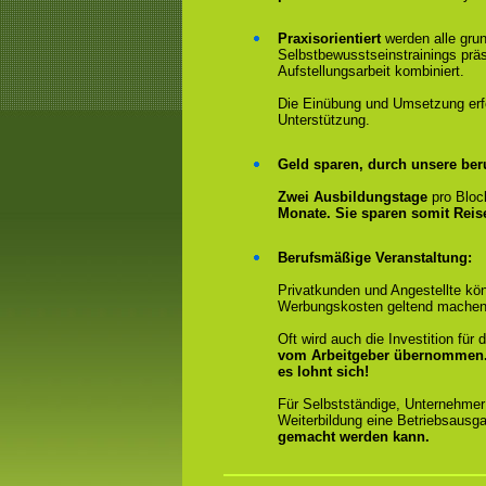
Praxisorientiert
werden alle gru
Selbstbewusstseinstrainings präs
Aufstellungsarbeit kombiniert.
Die Einübung und Umsetzung erfol
Unterstützung.
Geld sparen, durch unsere ber
Zwei Ausbildungstage
pro Bloc
Monate. Sie sparen somit Rei
Berufsmäßige Veranstaltung:
Privatkunden und Angestellte kön
Werbungskosten geltend machen
Oft wird auch die Investition fü
vom Arbeitgeber übernommen
es lohnt sich!
Für Selbstständige, Unternehmer
Weiterbildung eine Betriebsausga
gemacht werden kann.