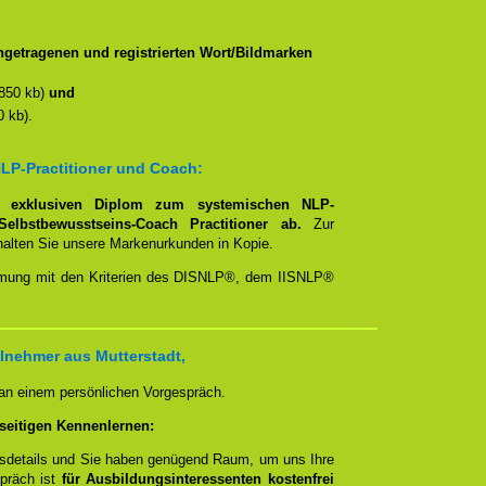
getragenen und registrierten Wort/Bildmarken
850 kb)
und
 kb).
LP-Practitioner und Coach:
em
exklusiven Diplom zum systemischen NLP-
Selbstbewusstseins-Coach Practitioner ab.
Zur
rhalten Sie unsere Markenurkunden in Kopie.
timmung mit den Kriterien des DISNLP®, dem IISNLP®
lnehmer aus Mutterstadt,
 an einem persönlichen Vorgespräch.
seitigen Kennenlernen:
ngsdetails und Sie haben genügend Raum, um uns Ihre
spräch ist
für Ausbildungsinteressenten kostenfrei