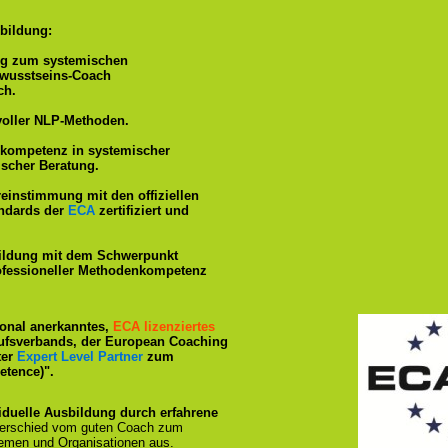
bildung:
ng zum systemischen
ewusstseins-Coach
ch.
voller NLP-Methoden.
hkompetenz in systemischer
ischer Beratung.
reinstimmung mit den offiziellen
andards der
ECA
zertifiziert und
ildung mit dem Schwerpunkt
rofessioneller Methodenkompetenz
tional anerkanntes,
ECA lizenziertes
ufsverbands, der European Coaching
ter
Expert Level Partner
zum
tence)".
iduelle Ausbildung durch erfahrene
terschied vom guten Coach zum
emen und Organisationen aus.