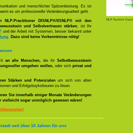
unikation und menschlicher Spitzenleistung. Es ist
wenn es um professionelle Veränderungsarbeit geht.
NLP System Coach
en NLP-Practitioner DISNLP®/IISNLP® mit den
bewusstsein und Selbstvertrauen stärken
, ist Ihr
P
und der Arbeit mit Systemen, besser bekannt unter
llung
.
Dazu sind keine Vorkenntnisse nötig!
hancen
ich
an alle Menschen,
die ihr
Selbstbewusstsein
kungsvoller umgehen wollen,
oder sich
privat und
ren Stärken und Potenzialen
um sich von alten
smen und Erfolgsboykotteuren zu lösen.
hren Sie innerhalb einiger Monate Veränderungen
er vielleicht sogar unmöglich gewesen wären!
bildungsplan!
tadt seit über 10 Jahren für uns