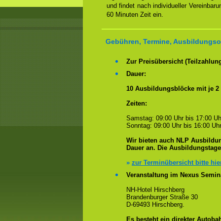
und findet nach individueller Vereinbar
60 Minuten Zeit ein.
Gebühren, Termine, Ausbildungsor
Zur Preisübersicht (Teilzahlun
Dauer:
10 Ausbildungsblöcke mit je 2
Zeiten:
Samstag: 09:00 Uhr bis 17:00 Uh
Sonntag: 09:00 Uhr bis 16:00 Uhr
Wir bieten auch NLP Ausbildun
Dauer an. Die Ausbildungstag
»
zur Terminübersicht bitte hie
Veranstaltung im Nexus Semin
NH-Hotel Hirschberg
Brandenburger Straße 30
D-69493 Hirschberg.
Es besteht ein
direkter
Autobah