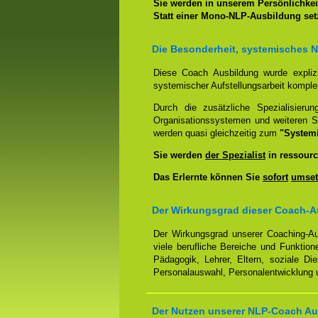
Sie werden in unserem Persönlichkeit
Statt einer Mono-NLP-Ausbildung se
Die Besonderheit, systemisches 
Diese Coach Ausbildung wurde expliz
systemischer Aufstellungsarbeit kompl
Durch die zusätzliche Spezialisierun
Organisationssystemen und weiteren S
werden quasi gleichzeitig zum
"System
Sie werden
der Spezialist
in ressourc
Das Erlernte können Sie
sofort
umset
Der Wirkungsgrad dieser Coach-Au
Der Wirkungsgrad unserer Coaching-Au
viele berufliche Bereiche und Funktion
Pädagogik, Lehrer, Eltern, soziale Di
Personalauswahl, Personalentwicklung u
Der Nutzen unserer NLP-Coach Aus