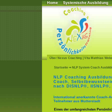
Home
Systemische Ausbildung
Über Nexus Coaching
|
Vita Matthias Web
Startseite
⇒ NLP System Coach Ausbildu
NLP Coaching Ausbildun
Coach, Selbstbewusstse
nach DISNLP®, IISNLP®,
International anerkannte Coach-A
Teilnehmer aus Mutterstadt
Eines der umfangreichsten Persönlich