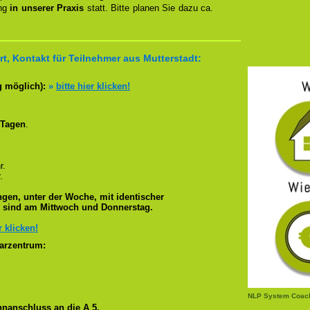
ung
in unserer Praxis
statt. Bitte planen Sie dazu ca.
t, Kontakt für Teilnehmer aus Mutterstadt:
g möglich):
»
bitte hier klicken!
 Tagen
.
r.
.
gen, unter der Woche, mit identischer
e sind am Mittwoch und Donnerstag.
r klicken!
arzentrum:
NLP System Coach
nanschluss an die A 5.