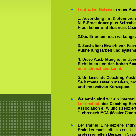
Fünffacher Nutzen
in einer Aus
1. Ausbildung mit Diplomieru
NLP-Practitioner plus Selbstb
Practitioner und Business-Coa
2.Das Erlernen hoch wirkungs
3. Zusätzlich: Erwerb von Fac
Aufstellungsarbeit und system
4. Diese Ausbildung ist in Übe
Richtlinien und den hohen St
international anerkannt.
5. Umfassende Coaching-Ausb
Selbstbewusstsein stärken, p
und innovativen Konzepten.
Weiterhin sind wir ein interna
Lehrinstitut
, des Coaching Ber
Association e. V. und lizenzier
"Lehrcoach ECA (Master Compe
Der Trainer:
Eine gezielte,
indiv
Praktiker
macht oftmals den Un
professionellen Berater
in Syst