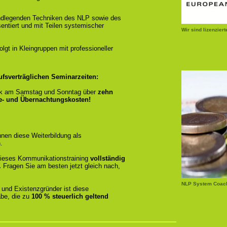
ndlegenden Techniken des NLP sowie des
entiert und mit Teilen systemischer
Wir sind lizenzier
gt in Kleingruppen mit professioneller
ufsverträglichen Seminarzeiten:
k am Samstag und Sonntag über
zehn
se- und Übernachtungskosten!
nen diese Weiterbildung als
.
r dieses Kommunikationstraining
vollständig
.
Fragen Sie am besten jetzt gleich nach,
NLP System Coach
 und Existenzgründer ist diese
be, die zu
100 % steuerlich geltend